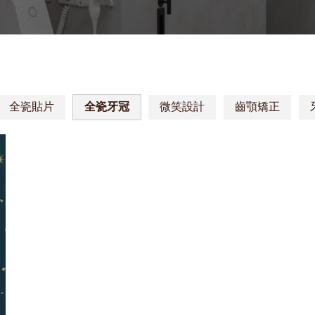
全瓷貼片
全瓷牙冠
微笑設計
齒顎矯正